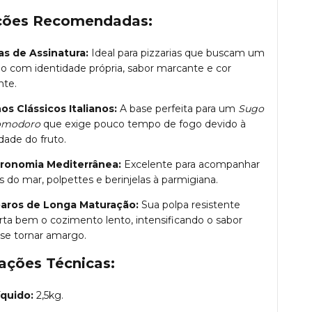
ções Recomendadas:
as de Assinatura:
Ideal para pizzarias que buscam um
o com identidade própria, sabor marcante e cor
nte.
os Clássicos Italianos:
A base perfeita para um
Sugo
omodoro
que exige pouco tempo de fogo devido à
dade do fruto.
ronomia Mediterrânea:
Excelente para acompanhar
s do mar, polpettes e berinjelas à parmigiana.
aros de Longa Maturação:
Sua polpa resistente
rta bem o cozimento lento, intensificando o sabor
se tornar amargo.
ações Técnicas:
íquido:
2,5kg.