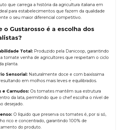
to que carrega a história da agricultura italiana em
 ideal para estabelecimentos que fazem da qualidade
ente o seu maior diferencial competitivo.
e o Gustarosso é a escolha dos
listas?
bilidade Total:
Produzido pela Danicoop, garantindo
a tomate venha de agricultores que respeitam o ciclo
da planta.
rio Sensorial:
Naturalmente doce e com baixíssima
 resultando em molhos mais leves e equilibrados.
s e Carnudos:
Os tomates mantêm sua estrutura
entro da lata, permitindo que o chef escolha o nível de
ão desejado.
enso:
O líquido que preserva os tomates é, por si só,
o rico e concentrado, garantindo 100% de
tamento do produto.