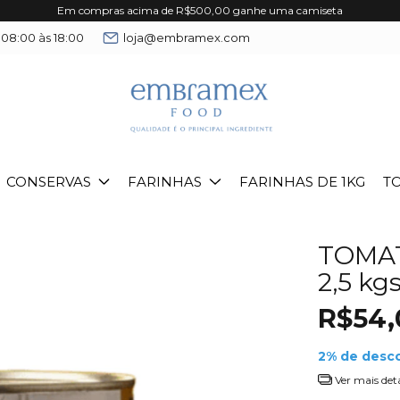
Em compras acima de R$500,00 ganhe uma camiseta
 08:00 às 18:00
loja@embramex.com
CONSERVAS
FARINHAS
FARINHAS DE 1KG
T
TOMA
2,5 kg
R$54,
2% de desc
Ver mais det