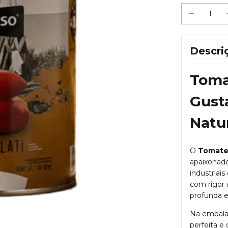
Descri
Toma
Gust
Natur
O
Tomate
apaixonado 
industriai
com rigor 
profunda e
Na embala
perfeita e