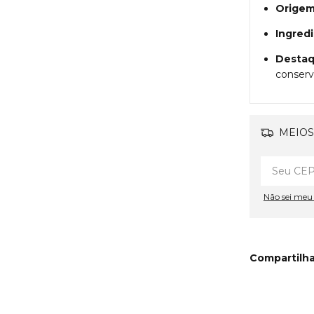
Origem
Ingred
Destaq
conserv
MEIOS
Não sei me
Compartilha