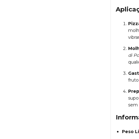
Aplica
Pizz
molh
vibra
Molh
di P
quali
Gast
fruto
Prep
supo
sem 
Inform
Peso L