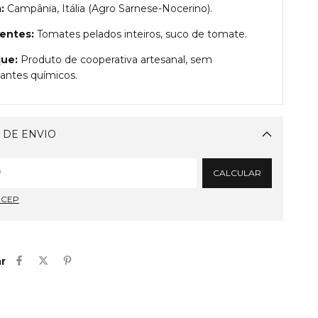
:
Campânia, Itália (Agro Sarnese-Nocerino).
ientes:
Tomates pelados inteiros, suco de tomate.
ue:
Produto de cooperativa artesanal, sem
antes químicos.
 DE ENVIO
Alterar CEP
CALCULAR
u CEP
r