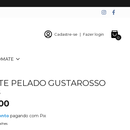
Cadastre-se
|
Fazer login
0
OMATE
TE PELADO GUSTAROSSO
s
00
onto
pagando com Pix
alhes