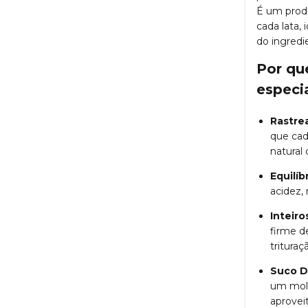
É um produ
cada lata,
do ingredi
Por qu
especia
Rastrea
que cad
natural 
Equilíb
acidez,
Inteiro
firme d
trituraç
Suco D
um molh
aprovei