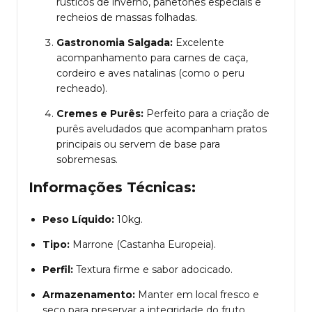
rústicos de inverno, panetones especiais e
recheios de massas folhadas.
Gastronomia Salgada:
Excelente
acompanhamento para carnes de caça,
cordeiro e aves natalinas (como o peru
recheado).
Cremes e Purês:
Perfeito para a criação de
purês aveludados que acompanham pratos
principais ou servem de base para
sobremesas.
Informações Técnicas:
Peso Líquido:
10kg.
Tipo:
Marrone (Castanha Europeia).
Perfil:
Textura firme e sabor adocicado.
Armazenamento:
Manter em local fresco e
seco para preservar a integridade do fruto.