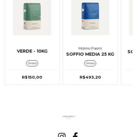
Molino Pasini
VERDE - 10KG
SOF
SOFFIO MEDIA 25 KG
Único
Único
R$150,00
R$493,20