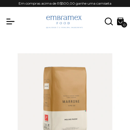
Em compras acima de R$500,00 ganhe uma camiseta
0